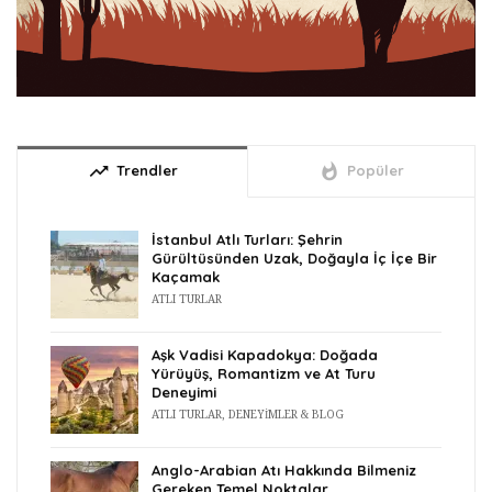
trending_up
whatshot
Trendler
Popüler
İstanbul Atlı Turları: Şehrin
Gürültüsünden Uzak, Doğayla İç İçe Bir
Kaçamak
ATLI TURLAR
Aşk Vadisi Kapadokya: Doğada
Yürüyüş, Romantizm ve At Turu
Deneyimi
ATLI TURLAR
,
DENEYIMLER & BLOG
Anglo-Arabian Atı Hakkında Bilmeniz
Gereken Temel Noktalar