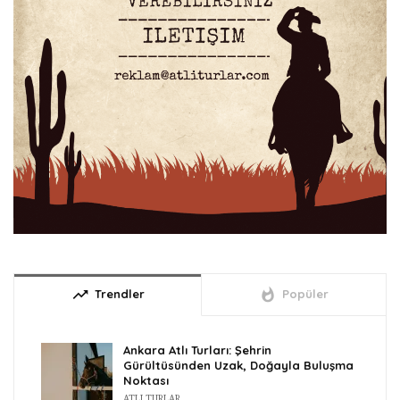
trending_up
whatshot
Trendler
Popüler
Ankara Atlı Turları: Şehrin
Gürültüsünden Uzak, Doğayla Buluşma
Noktası
ATLI TURLAR