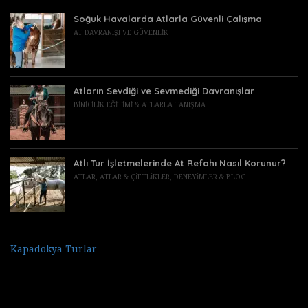
Soğuk Havalarda Atlarla Güvenli Çalışma
AT DAVRANIŞI VE GÜVENLIK
Atların Sevdiği ve Sevmediği Davranışlar
BINICILIK EĞITIMI & ATLARLA TANIŞMA
Atlı Tur İşletmelerinde At Refahı Nasıl Korunur?
ATLAR
,
ATLAR & ÇIFTLIKLER
,
DENEYIMLER & BLOG
Kapadokya Turlar