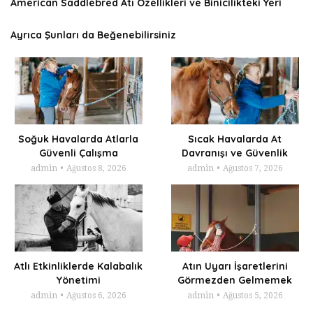
American Saddlebred Atı Özellikleri ve Binicilikteki Yeri
Ayrıca Şunları da Beğenebilirsiniz
Soğuk Havalarda Atlarla
Sıcak Havalarda At
Güvenli Çalışma
Davranışı ve Güvenlik
admin
Ağustos 8, 2026
admin
Ağustos 7, 2026
Atlı Etkinliklerde Kalabalık
Atın Uyarı İşaretlerini
Yönetimi
Görmezden Gelmemek
admin
Ağustos 6, 2026
admin
Ağustos 5, 2026