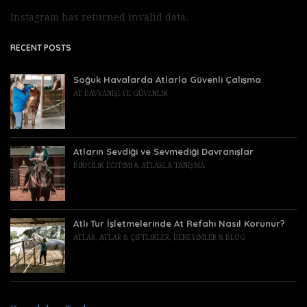
Instagram has returned invalid data.
RECENT POSTS
Soğuk Havalarda Atlarla Güvenli Çalışma
AT DAVRANIŞI VE GÜVENLIK
Atların Sevdiği ve Sevmediği Davranışlar
BINICILIK EĞITIMI & ATLARLA TANIŞMA
Atlı Tur İşletmelerinde At Refahı Nasıl Korunur?
ATLAR
,
ATLAR & ÇIFTLIKLER
,
DENEYIMLER & BLOG