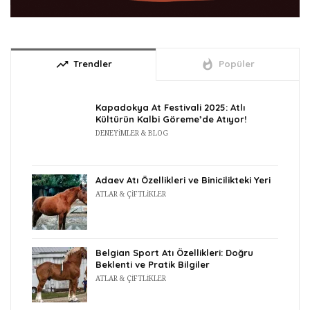
trending_up
whatshot
Trendler
Popüler
Kapadokya At Festivali 2025: Atlı
Kültürün Kalbi Göreme’de Atıyor!
DENEYIMLER & BLOG
Adaev Atı Özellikleri ve Binicilikteki Yeri
ATLAR & ÇIFTLIKLER
Belgian Sport Atı Özellikleri: Doğru
Beklenti ve Pratik Bilgiler
ATLAR & ÇIFTLIKLER