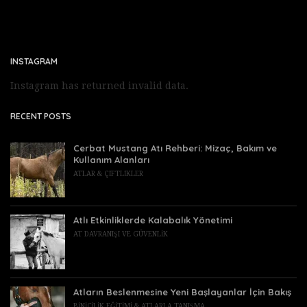
INSTAGRAM
Instagram has returned invalid data.
RECENT POSTS
Cerbat Mustang Atı Rehberi: Mizaç, Bakım ve
Kullanım Alanları
ATLAR & ÇIFTLIKLER
Atlı Etkinliklerde Kalabalık Yönetimi
AT DAVRANIŞI VE GÜVENLIK
Atların Beslenmesine Yeni Başlayanlar İçin Bakış
BINICILIK EĞITIMI & ATLARLA TANIŞMA