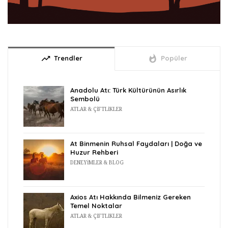
trending_up
whatshot
Trendler
Popüler
Anadolu Atı: Türk Kültürünün Asırlık
Sembolü
ATLAR & ÇIFTLIKLER
At Binmenin Ruhsal Faydaları | Doğa ve
Huzur Rehberi
DENEYIMLER & BLOG
Axios Atı Hakkında Bilmeniz Gereken
Temel Noktalar
ATLAR & ÇIFTLIKLER