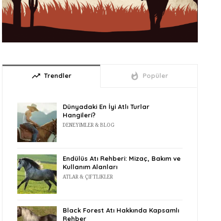
trending_up
whatshot
Trendler
Popüler
Dünyadaki En İyi Atlı Turlar
Hangileri?
DENEYIMLER & BLOG
Endülüs Atı Rehberi: Mizaç, Bakım ve
Kullanım Alanları
ATLAR & ÇIFTLIKLER
Black Forest Atı Hakkında Kapsamlı
Rehber