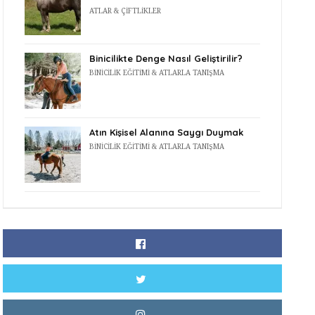
ATLAR & ÇIFTLIKLER
Binicilikte Denge Nasıl Geliştirilir?
BINICILIK EĞITIMI & ATLARLA TANIŞMA
Atın Kişisel Alanına Saygı Duymak
BINICILIK EĞITIMI & ATLARLA TANIŞMA