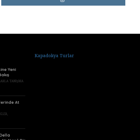
Kapadokya Turlar
ine Yeni
Bakış
TLARLA TANIŞMA
lerinde At
IKLER
,
Della