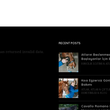
RECENT POSTS
as returned invalid data.
Atların Beslenmes
Başlayanlar İçin 
BINICILIK EĞITIMI & A
Kısa Egzersiz Gün
Bakımı
ATLAR
,
ATLAR & ÇIFTL
DENEYIMLER & BLOG
Cavallo Romano 