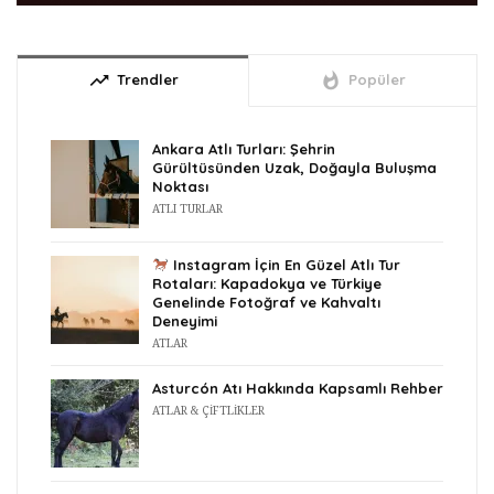
trending_up
whatshot
Trendler
Popüler
Ankara Atlı Turları: Şehrin
Gürültüsünden Uzak, Doğayla Buluşma
Noktası
ATLI TURLAR
Instagram İçin En Güzel Atlı Tur
Rotaları: Kapadokya ve Türkiye
Genelinde Fotoğraf ve Kahvaltı
Deneyimi
ATLAR
Asturcón Atı Hakkında Kapsamlı Rehber
ATLAR & ÇIFTLIKLER