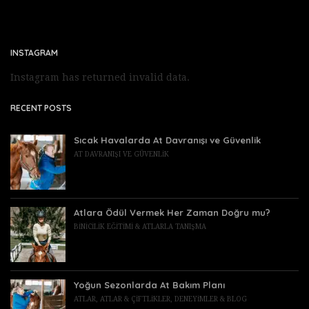
INSTAGRAM
Instagram has returned invalid data.
RECENT POSTS
Sıcak Havalarda At Davranışı ve Güvenlik
AT DAVRANIŞI VE GÜVENLIK
Atlara Ödül Vermek Her Zaman Doğru mu?
BINICILIK EĞITIMI & ATLARLA TANIŞMA
Yoğun Sezonlarda At Bakım Planı
ATLAR
,
ATLAR & ÇIFTLIKLER
,
DENEYIMLER & BLOG