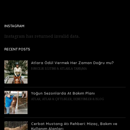
INSTAGRAM
Instagram has returned invalid data.
RECENT POSTS
Atlara Ödül Vermek Her Zaman Doğru mu?
BINICILIK EĞITIMI & ATLARLA TANIŞMA
Yoğun Sezonlarda At Bakım Planı
ATLAR
,
ATLAR & ÇIFTLIKLER
,
DENEYIMLER & BLOG
Cerbat Mustang Atı Rehberi: Mizaç, Bakım ve
Kullanım Alanları