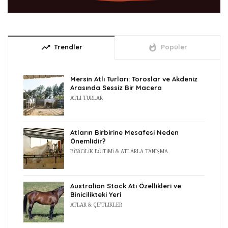
trending_up
whatshot
Trendler
Popüler
Mersin Atlı Turları: Toroslar ve Akdeniz
Arasında Sessiz Bir Macera
ATLI TURLAR
Atların Birbirine Mesafesi Neden
Önemlidir?
BINICILIK EĞITIMI & ATLARLA TANIŞMA
Australian Stock Atı Özellikleri ve
Binicilikteki Yeri
ATLAR & ÇIFTLIKLER