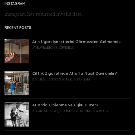
INSTAGRAM
Instagram has returned invalid data.
RECENT POSTS
Atın Uyarı İşaretlerini Görmezden Gelmemek
AT DAVRANIŞI VE GÜVENLIK
Çiftlik Ziyaretinde Atlarla Nasıl Davranılır?
BINICILIK EĞITIMI & ATLARLA TANIŞMA
Atlarda Dinlenme ve Uyku Düzeni
ATLAR
,
ATLAR & ÇIFTLIKLER
,
DENEYIMLER & BLOG