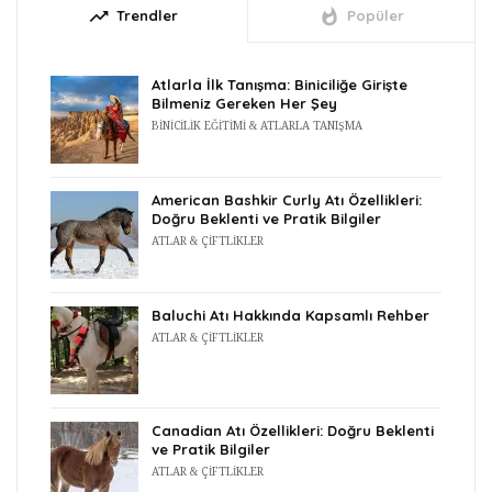
trending_up
whatshot
Trendler
Popüler
Atlarla İlk Tanışma: Biniciliğe Girişte
Bilmeniz Gereken Her Şey
BINICILIK EĞITIMI & ATLARLA TANIŞMA
American Bashkir Curly Atı Özellikleri:
Doğru Beklenti ve Pratik Bilgiler
ATLAR & ÇIFTLIKLER
Baluchi Atı Hakkında Kapsamlı Rehber
ATLAR & ÇIFTLIKLER
Canadian Atı Özellikleri: Doğru Beklenti
ve Pratik Bilgiler
ATLAR & ÇIFTLIKLER