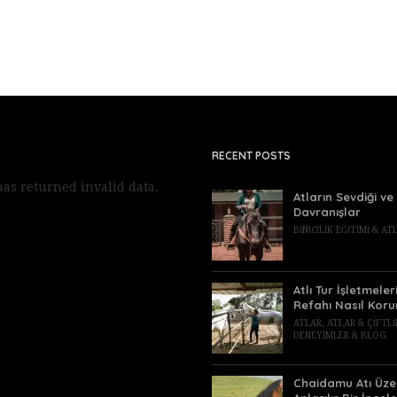
RECENT POSTS
as returned invalid data.
Atların Sevdiği v
Davranışlar
BINICILIK EĞITIMI & A
Atlı Tur İşletmele
Refahı Nasıl Koru
ATLAR
,
ATLAR & ÇIFTL
DENEYIMLER & BLOG
Chaidamu Atı Üze