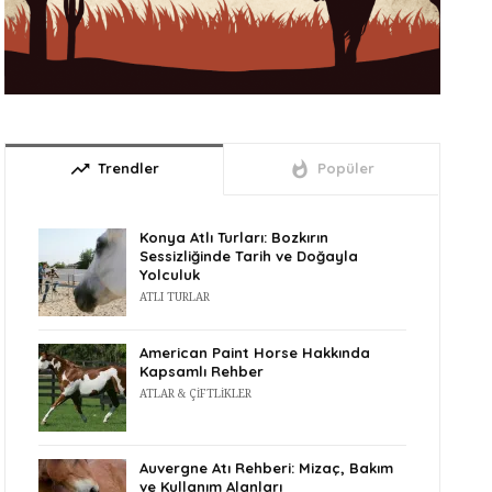
trending_up
whatshot
Trendler
Popüler
Konya Atlı Turları: Bozkırın
Sessizliğinde Tarih ve Doğayla
Yolculuk
ATLI TURLAR
American Paint Horse Hakkında
Kapsamlı Rehber
ATLAR & ÇIFTLIKLER
Auvergne Atı Rehberi: Mizaç, Bakım
ve Kullanım Alanları