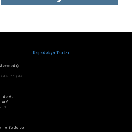
Kapadokya Turlar
e Sevmediği
TLARLA TANIŞMA
rinde At
nur?
IKLER
,
rine Sade ve