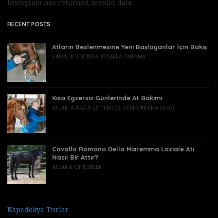
Instagram has returned invalid data.
RECENT POSTS
Atların Beslenmesine Yeni Başlayanlar İçin Bakış
BINICILIK EĞITIMI & ATLARLA TANIŞMA
Kısa Egzersiz Günlerinde At Bakımı
ATLAR
,
ATLAR & ÇIFTLIKLER
,
DENEYIMLER & BLOG
Cavallo Romano Della Maremma Laziale Atı
Nasıl Bir Attır?
ATLAR & ÇIFTLIKLER
Kapadokya Turlar