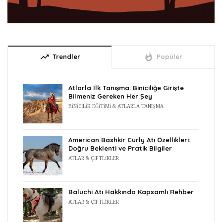
trending_up
whatshot
Trendler
Popüler
Atlarla İlk Tanışma: Biniciliğe Girişte
Bilmeniz Gereken Her Şey
BINICILIK EĞITIMI & ATLARLA TANIŞMA
American Bashkir Curly Atı Özellikleri:
Doğru Beklenti ve Pratik Bilgiler
ATLAR & ÇIFTLIKLER
Baluchi Atı Hakkında Kapsamlı Rehber
ATLAR & ÇIFTLIKLER