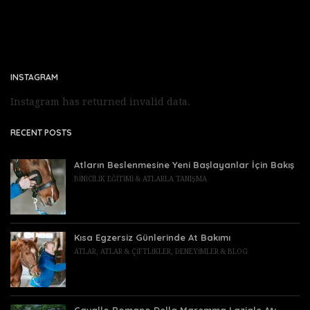
INSTAGRAM
Instagram has returned invalid data.
RECENT POSTS
Atların Beslenmesine Yeni Başlayanlar İçin Bakış
BINICILIK EĞITIMI & ATLARLA TANIŞMA
Kısa Egzersiz Günlerinde At Bakımı
ATLAR
,
ATLAR & ÇIFTLIKLER
,
DENEYIMLER & BLOG
Cavallo Romano Della Maremma Laziale Atı