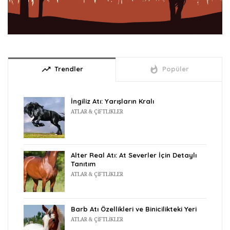
trending_up
whatshot
Trendler
Popüler
İngiliz Atı: Yarışların Kralı
ATLAR & ÇIFTLIKLER
Alter Real Atı: At Severler İçin Detaylı
Tanıtım
ATLAR & ÇIFTLIKLER
Barb Atı Özellikleri ve Binicilikteki Yeri
ATLAR & ÇIFTLIKLER