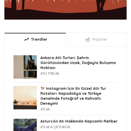
trending_up
whatshot
Trendler
Popüler
Ankara Atlı Turları: Şehrin
Gürültüsünden Uzak, Doğayla Buluşma
Noktası
ATLI TURLAR
Instagram İçin En Güzel Atlı Tur
Rotaları: Kapadokya ve Türkiye
Genelinde Fotoğraf ve Kahvaltı
Deneyimi
ATLAR
Asturcón Atı Hakkında Kapsamlı Rehber
ATLAR & ÇIFTLIKLER