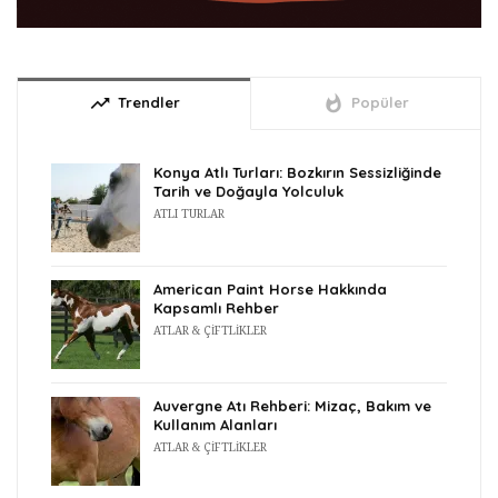
trending_up
whatshot
Trendler
Popüler
Konya Atlı Turları: Bozkırın Sessizliğinde
Tarih ve Doğayla Yolculuk
ATLI TURLAR
American Paint Horse Hakkında
Kapsamlı Rehber
ATLAR & ÇIFTLIKLER
Auvergne Atı Rehberi: Mizaç, Bakım ve
Kullanım Alanları
ATLAR & ÇIFTLIKLER