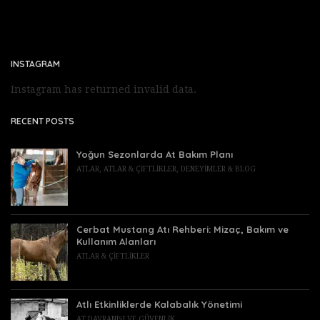
INSTAGRAM
Instagram has returned invalid data.
RECENT POSTS
Yoğun Sezonlarda At Bakım Planı
ATLAR
,
ATLAR & ÇIFTLIKLER
,
DENEYIMLER & BLOG
Cerbat Mustang Atı Rehberi: Mizaç, Bakım ve
Kullanım Alanları
ATLAR & ÇIFTLIKLER
Atlı Etkinliklerde Kalabalık Yönetimi
AT DAVRANIŞI VE GÜVENLIK