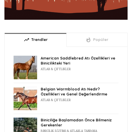
trending_up
whatshot
Trendler
Popüler
American Saddlebred Atı Özellikleri ve
Binicilikteki Yeri
ATLAR & ÇIFTLIKLER
Belgian Warmblood Atı Nedir?
Özellikleri ve Genel Değerlendirme
ATLAR & ÇIFTLIKLER
Biniciliğe Başlamadan Önce Bilmeniz
Gerekenler
BINICILIK EĞITIMI & ATLARLA TANIŞMA