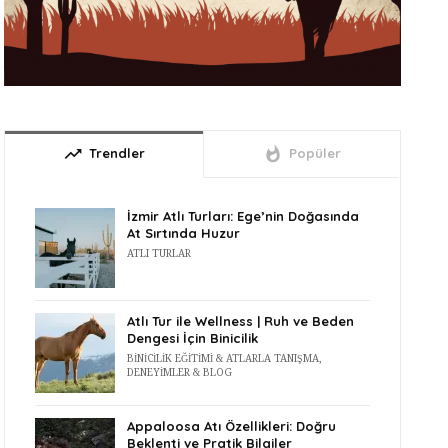
trending_up
whatshot
Trendler
Popüler
İzmir Atlı Turları: Ege’nin Doğasında
At Sırtında Huzur
ATLI TURLAR
Atlı Tur ile Wellness | Ruh ve Beden
Dengesi İçin Binicilik
BINICILIK EĞITIMI & ATLARLA TANIŞMA
,
DENEYIMLER & BLOG
Appaloosa Atı Özellikleri: Doğru
Beklenti ve Pratik Bilgiler