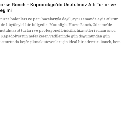
orse Ranch – Kapadokya’da Unutulmaz Atlı Turlar ve
neyimi
ızca balonları ve peri bacalarıyla değil, aynı zamanda eşsiz atlı tur
 de büyüleyici bir bölgedir. Moonlight Horse Ranch, Göreme’de
unutulmaz at turları ve profesyonel binicilik hizmetleri sunan öncü
. Kapadokya’nın nefes kesen vadilerinde gün doğumundan gün
at sırtında keşfe çıkmak isteyenler için ideal bir adrestir. Ranch, hem