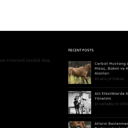
RECENT POSTS
as returned invalid data.
Cerbat Mustang A
Mizaç, Bakım ve K
Alanları
ATLAR & ÇIFTLIKLER
Atlı Etkinliklerde 
Yönetimi
AT DAVRANIŞI VE GÜVE
Atların Beslenmes