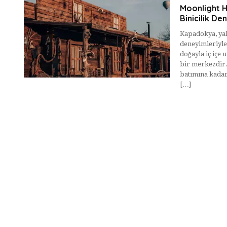
Moonlight H
Binicilik De
Kapadokya, yaln
deneyimleriyle
doğayla iç içe 
bir merkezdir
batımına kadar 
[…]