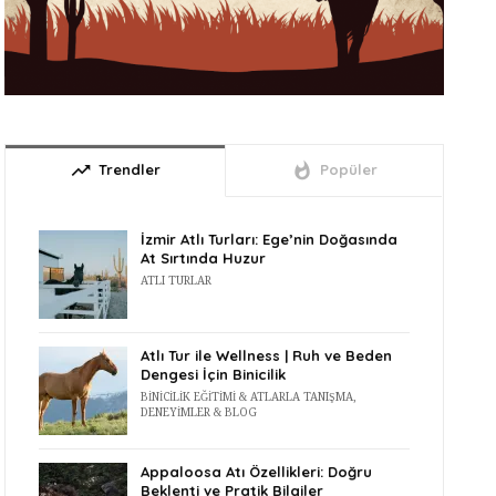
trending_up
whatshot
Trendler
Popüler
İzmir Atlı Turları: Ege’nin Doğasında
At Sırtında Huzur
ATLI TURLAR
Atlı Tur ile Wellness | Ruh ve Beden
Dengesi İçin Binicilik
BINICILIK EĞITIMI & ATLARLA TANIŞMA
,
DENEYIMLER & BLOG
Appaloosa Atı Özellikleri: Doğru
Beklenti ve Pratik Bilgiler