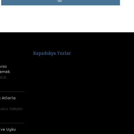
Kapadokya Turlar
rini
emek
NLIK
e Atlarla
TLARLA TANIŞMA
 ve Uyku