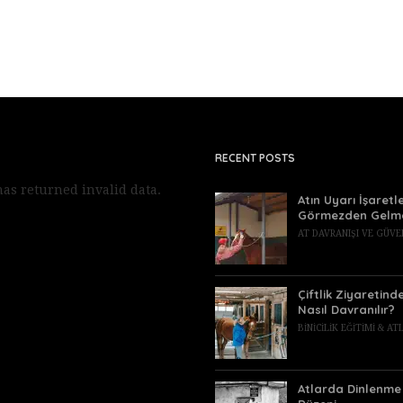
RECENT POSTS
as returned invalid data.
Atın Uyarı İşaretle
Görmezden Gelm
AT DAVRANIŞI VE GÜVE
Çiftlik Ziyaretind
Nasıl Davranılır?
BINICILIK EĞITIMI & A
Atlarda Dinlenme