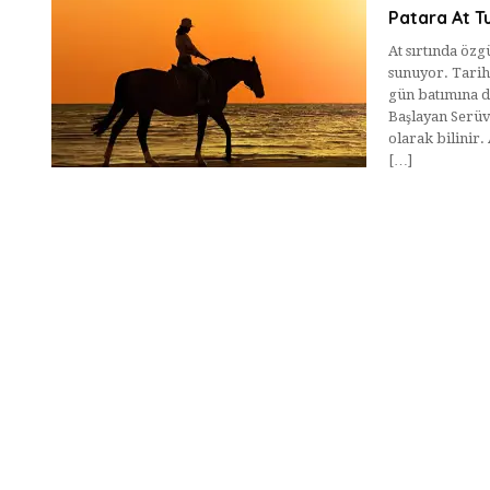
Patara At Tu
At sırtında özg
sunuyor. Tarihl
gün batımına do
Başlayan Serüv
olarak bilinir.
[…]