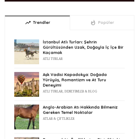
trending_up
whatshot
Trendler
Popüler
İstanbul Atlı Turları: Şehrin
Gürültüsünden Uzak, Doğayla İç İçe Bir
Kaçamak
ATLI TURLAR
Aşk Vadisi Kapadokya: Doğada
Yürüyüş, Romantizm ve At Turu
Deneyimi
ATLI TURLAR
,
DENEYIMLER & BLOG
Anglo-Arabian Atı Hakkında Bilmeniz
Gereken Temel Noktalar
ATLAR & ÇIFTLIKLER