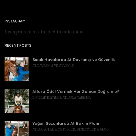
INSTAGRAM
Instagram has returned invalid data.
RECENT POSTS
Sıcak Havalarda At Davranışı ve Güvenlik
AT DAVRANIŞI VE GÜVENLIK
Atlara Ödül Vermek Her Zaman Doğru mu?
BINICILIK EĞITIMI & ATLARLA TANIŞMA
Yoğun Sezonlarda At Bakım Planı
ATLAR
,
ATLAR & ÇIFTLIKLER
,
DENEYIMLER & BLOG