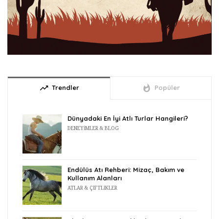
trending_up
whatshot
Trendler
Popüler
Dünyadaki En İyi Atlı Turlar Hangileri?
DENEYIMLER & BLOG
Endülüs Atı Rehberi: Mizaç, Bakım ve
Kullanım Alanları
ATLAR & ÇIFTLIKLER