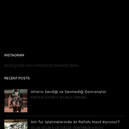
INSTAGRAM
Instagram has returned invalid data.
RECENT POSTS
Atların Sevdiği ve Sevmediği Davranışlar
BINICILIK EĞITIMI & ATLARLA TANIŞMA
Atlı Tur İşletmelerinde At Refahı Nasıl Korunur?
ATLAR
,
ATLAR & ÇIFTLIKLER
,
DENEYIMLER & BLOG